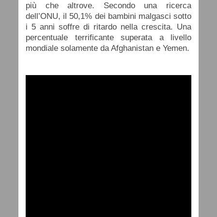
più che altrove. Secondo una ricerca
dell’ONU, il 50,1% dei bambini malgasci sotto
i 5 anni soffre di ritardo nella crescita. Una
percentuale terrificante superata a livello
mondiale solamente da Afghanistan e Yemen.